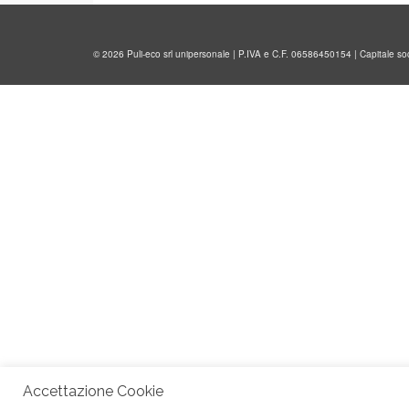
© 2026 Puli-eco srl unipersonale | P.IVA e C.F. 06586450154 | Capitale s
Accettazione Cookie