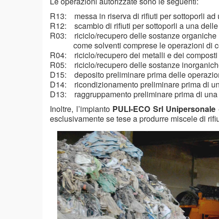
Le operazioni autorizzate sono le seguenti:
R13: messa in riserva di rifiuti per sottoporli a
R12: scambio di rifiuti per sottoporli a una dell
R03: riciclo/recupero delle sostanze organiche n
come solventi comprese le operazioni di comp
R04: riciclo/recupero dei metalli e dei composti 
R05: riciclo/recupero delle sostanze inorganic
D15: deposito preliminare prima delle operazi
D14: ricondizionamento preliminare prima di un
D13: raggruppamento preliminare prima di una 
Inoltre, l’impianto
PULI-ECO Srl Unipersonale
esclusivamente se tese a produrre miscele di rifiut