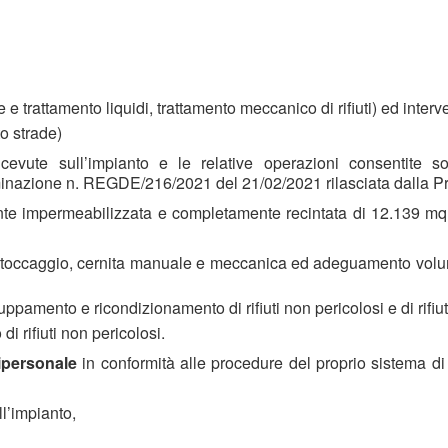
 e trattamento liquidi, trattamento meccanico di rifiuti) ed interv
o strade)
cevute sull’impianto e le relative operazioni consentite son
inazione n. REGDE/216/2021 del 21/02/2021 rilasciata dalla Pro
ente impermeabilizzata e completamente recintata di 12.139 mq; 
occaggio, cernita manuale e meccanica ed adeguamento volumetr
amento e ricondizionamento di rifiuti non pericolosi e di rifiuti
di rifiuti non pericolosi.
ipersonale
in conformità alle procedure del proprio sistema di
all’impianto,