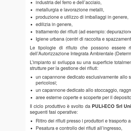
industria del ferro e dell’acciaio,
metallurgia e lavorazione metalli,
produzione e utilizzo di imballaggi in genere,
edilizia in genere,
trattamento dei rifiuti (ad esempio: depurazione
Igiene urbana (centri di raccolta e spazzament
Le tipologie di rifiuto che possono essere ri
dell’Autorizzazione Integrata Ambientale (Determ
L’impianto si sviluppa su una superficie totalm
strutture per la gestione dei rifiuti:
un capannone dedicato esclusivamente allo st
pericolosi;
un capannone dedicato allo stoccaggio, raggrupp
aree esterne coperte e scoperte per il deposito 
Il ciclo produttivo è svolto da
PULI-ECO Srl Un
seguenti fasi operative:
Ritiro dei rifiuti presso i produttori e trasporto 
Pesatura e controllo dei rifiuti all’ingresso,