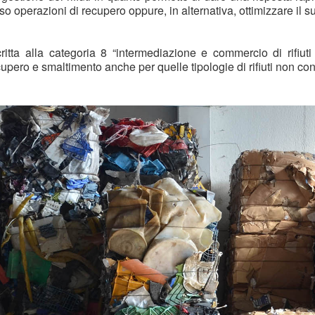
verso operazioni di recupero oppure, in alternativa, ottimizzare il
critta alla categoria 8 “intermediazione e commercio di rifiu
upero e smaltimento anche per quelle tipologie di rifiuti non conf