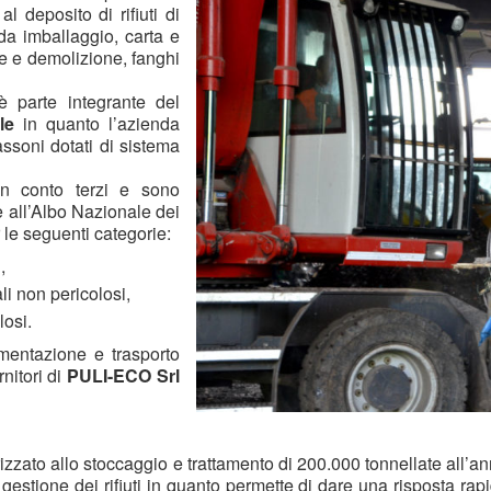
l deposito di rifiuti di
da imballaggio, carta e
one e demolizione, fanghi
è parte integrante del
le
in quanto l’azienda
assoni dotati di sistema
in conto terzi e sono
one all’Albo Nazionale dei
le seguenti categorie:
,
ali non pericolosi,
losi.
imentazione e trasporto
nitori di
PULI-ECO Srl
rizzato allo stoccaggio e trattamento di 200.000 tonnellate all’an
estione dei rifiuti in quanto permette di dare una risposta rapid