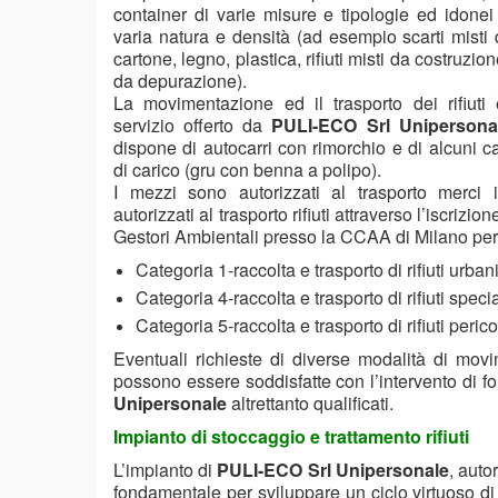
container di varie misure e tipologie ed idonei a
varia natura e densità (ad esempio scarti misti 
cartone, legno, plastica, rifiuti misti da costruzi
da depurazione).
La movimentazione ed il trasporto dei rifiuti 
servizio offerto da
PULI-ECO Srl Unipersona
dispone di autocarri con rimorchio e di alcuni c
di carico (gru con benna a polipo).
I mezzi sono autorizzati al trasporto merci 
autorizzati al trasporto rifiuti attraverso l’iscrizi
Gestori Ambientali presso la CCAA di Milano per 
Categoria 1-raccolta e trasporto di rifiuti urbani
Categoria 4-raccolta e trasporto di rifiuti speci
Categoria 5-raccolta e trasporto di rifiuti perico
Eventuali richieste di diverse modalità di mov
possono essere soddisfatte con l’intervento di for
Unipersonale
altrettanto qualificati.
Impianto di stoccaggio e trattamento rifiuti
L’impianto di
PULI-ECO Srl Unipersonale
, auto
fondamentale per sviluppare un ciclo virtuoso di g