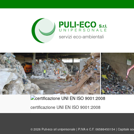
certificazione UNI EN ISO 9001:2008
© 2026 Puli-eco srl unipersonale | P.IVA e C.F. 06586450154 | Capitale s