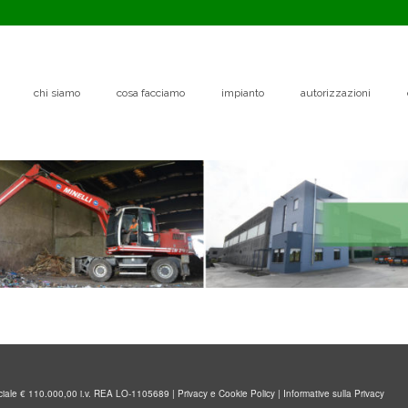
chi siamo
cosa facciamo
impianto
autorizzazioni
ociale € 110.000,00 i.v. REA LO-1105689 |
Privacy e Cookie Policy
|
Informative sulla Privacy